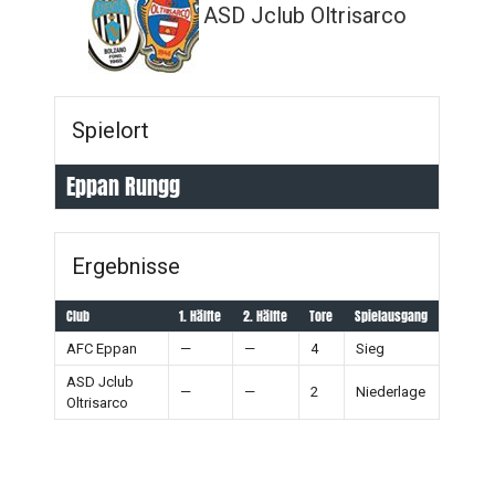
ASD Jclub Oltrisarco
Spielort
Eppan Rungg
Ergebnisse
Club
1. Hälfte
2. Hälfte
Tore
Spielausgang
AFC Eppan
—
—
4
Sieg
ASD Jclub
—
—
2
Niederlage
Oltrisarco