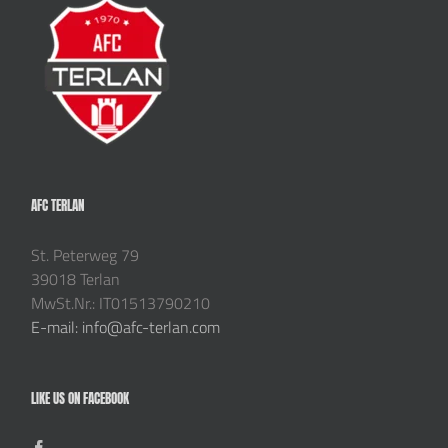
AFC TERLAN
St. Peterweg 79
39018 Terlan
MwSt.Nr.: IT01513790210
E-mail: info@afc-terlan.com
LIKE US ON FACEBOOK