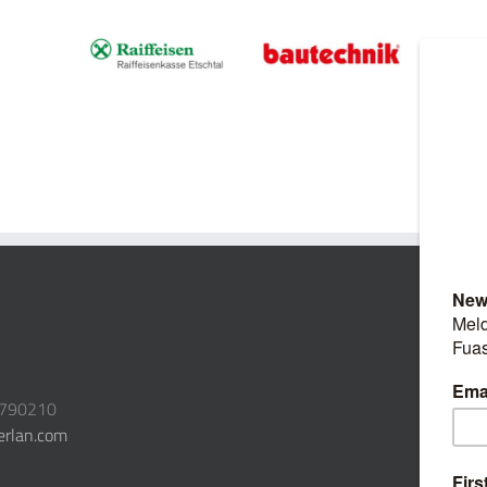
3790210
erlan.com