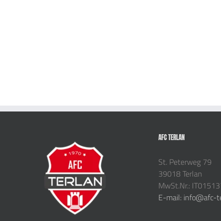
AFC TERLAN
St. Peterweg 79
39018 Terlan
MwSt.Nr.: IT0151
E-mail: info@afc-t