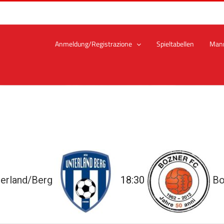
Anmeldung/Registrazione
Spieltabellen
Man
erland/Berg
18:30
Bo