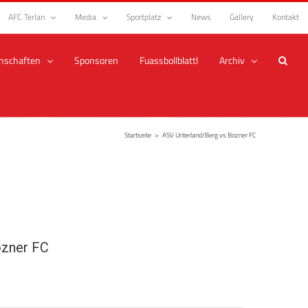
AFC Terlan
Media
Sportplatz
News
Gallery
Kontakt
nschaften
Sponsoren
Fuassbollblattl
Archiv
Startseite
>
ASV Unterland/Berg vs Bozner FC
zner FC