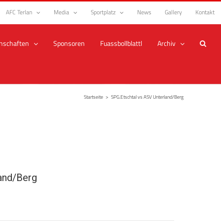
AFC Terlan
Media
Sportplatz
News
Gallery
Kontakt
nschaften
Sponsoren
Fuassbollblattl
Archiv
Startseite
>
SPG.Etschtal vs ASV Unterland/Berg
and/Berg