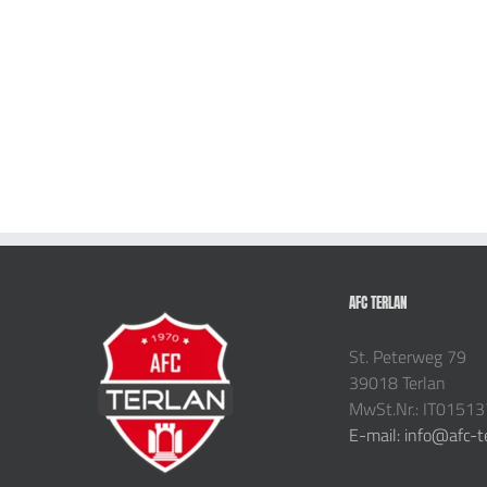
AFC TERLAN
St. Peterweg 79
39018 Terlan
MwSt.Nr.: IT0151
E-mail: info@afc-t