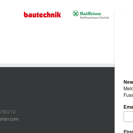
3790210
erlan.com