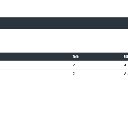
Tore
Sp
2
Au
2
Au