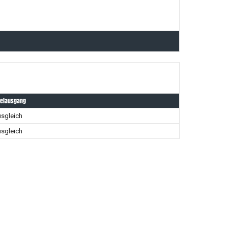
ielausgang
sgleich
sgleich