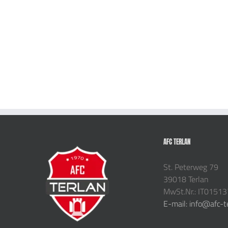
AFC TERLAN
St. Peterweg 79
39018 Terlan
MwSt.Nr.: IT0151
E-mail: info@afc-t