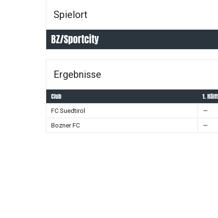
Spielort
BZ/Sportcity
Ergebnisse
Club
1. Hälf
FC Suedtirol
—
Bozner FC
—