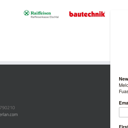
3790210
erlan.com