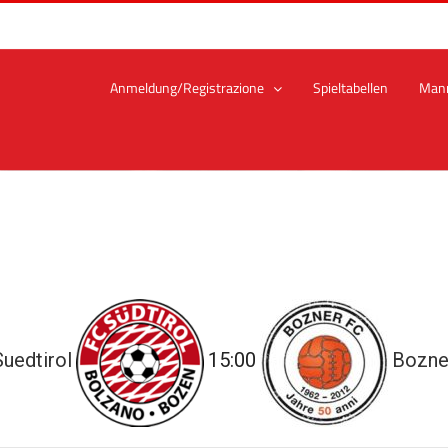
Anmeldung/Registrazione
Spieltabellen
Man
uedtirol
15:00
Bozne