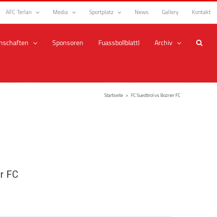
AFC Terlan
Media
Sportplatz
News
Gallery
Kontakt
nschaften
Sponsoren
Fuassbollblattl
Archiv
Startseite
>
FC Suedtirol vs Bozner FC
r FC