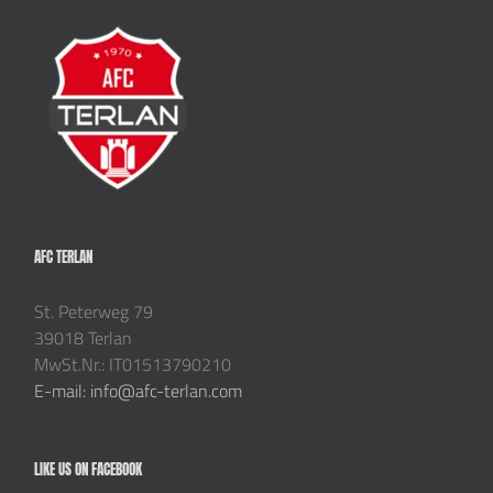
AFC TERLAN
St. Peterweg 79
39018 Terlan
MwSt.Nr.: IT01513790210
E-mail: info@afc-terlan.com
LIKE US ON FACEBOOK