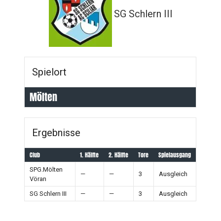
SG Schlern III
Spielort
Mölten
Ergebnisse
Club
1. Hälfte
2. Hälfte
Tore
Spielausgang
SPG.Mölten
—
—
3
Ausgleich
Vöran
SG Schlern III
—
—
3
Ausgleich