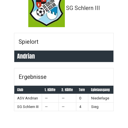
SG Schlern III
Spielort
Andrian
Ergebnisse
Club
1. Hälfte
2. Hälfte
Tore
Spielausgang
ASV Andrian
—
—
0
Niederlage
SG Schlern III
—
—
4
Sieg