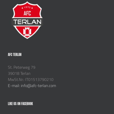
AFC TERLAN
St. Peterweg 79
39018 Terlan
MwSt.Nr.: IT01513790210
E-mail: info@afc-terlan.com
LIKE US ON FACEBOOK