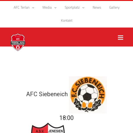
Zum
AFC Terlan
Media
Sportplatz
News
Gallery
Inhalt
springen
Kontakt
AFC Siebeneich
18:00