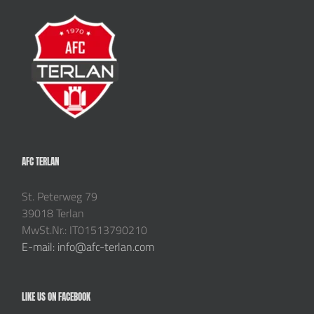
AFC TERLAN
St. Peterweg 79
39018 Terlan
MwSt.Nr.: IT01513790210
E-mail: info@afc-terlan.com
LIKE US ON FACEBOOK