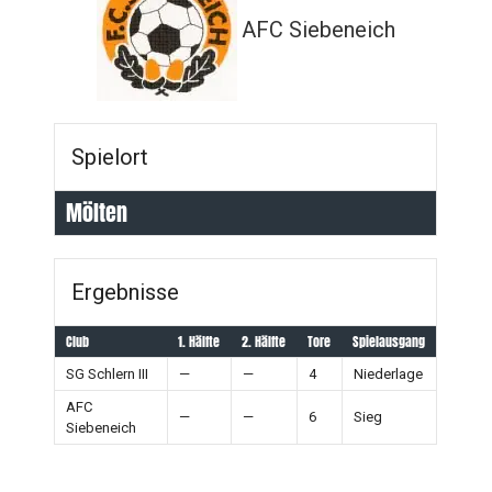
AFC Siebeneich
Spielort
Mölten
Ergebnisse
Club
1. Hälfte
2. Hälfte
Tore
Spielausgang
SG Schlern III
—
—
4
Niederlage
AFC
—
—
6
Sieg
Siebeneich