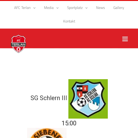
Zum
AFC Terlan
Media
Sportplatz
News
Gallery
Inhalt
springen
Kontakt
SG Schlern III
15:00