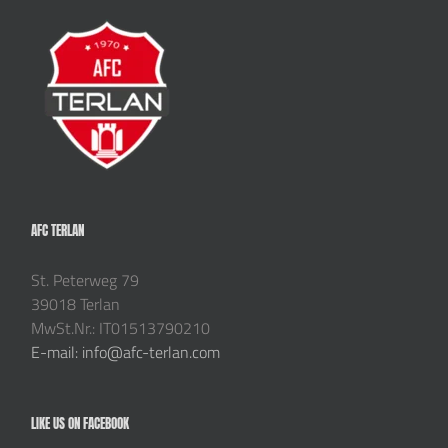
AFC TERLAN
St. Peterweg 79
39018 Terlan
MwSt.Nr.: IT01513790210
E-mail: info@afc-terlan.com
LIKE US ON FACEBOOK