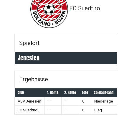
FC Suedtirol
Spielort
Jenesien
Ergebnisse
Club
1. Hälfte
2. Hälfte
Tore
Spielausgang
ASV Jenesien
—
—
0
Niederlage
FC Suedtirol
—
—
8
Sieg