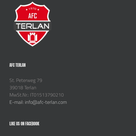
AFC TERLAN
St. Peterweg 79
39018 Terlan
MwSt.Nr.: IT01513790210
E-mail: info@afc-terlan.com
LIKE US ON FACEBOOK