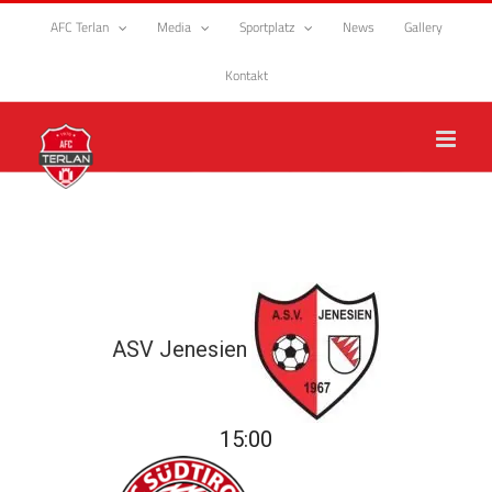
Zum
AFC Terlan
Media
Sportplatz
News
Gallery
Inhalt
springen
Kontakt
ASV Jenesien
15:00