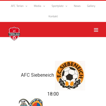
Zum
AFC Terlan
Media
Sportplatz
News
Gallery
Inhalt
springen
Kontakt
AFC Siebeneich
18:00