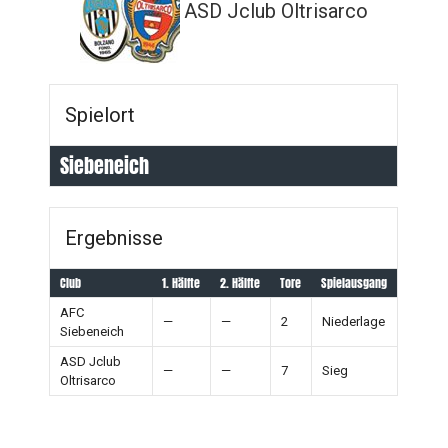
ASD Jclub Oltrisarco
Spielort
Siebeneich
Ergebnisse
Club
1. Hälfte
2. Hälfte
Tore
Spielausgang
AFC
—
—
2
Niederlage
Siebeneich
ASD Jclub
—
—
7
Sieg
Oltrisarco