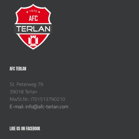
AFC TERLAN
St. Peterweg 79
39018 Terlan
MwSt.Nr.: IT01513790210
E-mail: info@afc-terlan.com
LIKE US ON FACEBOOK