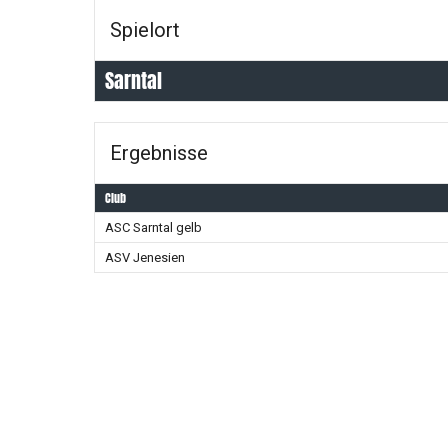
Spielort
Sarntal
Ergebnisse
Club
ASC Sarntal gelb
ASV Jenesien