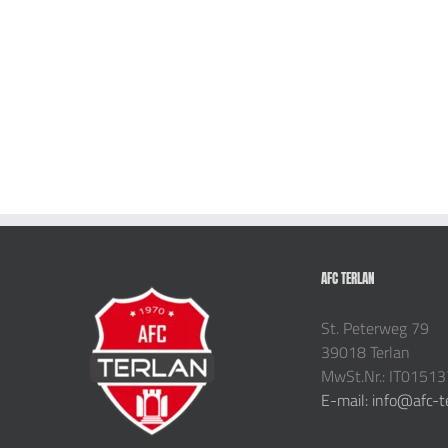
AFC TERLAN
St. Peterweg 79
39018 Terlan
MwSt.Nr.: IT0151
E-mail: info@afc-t