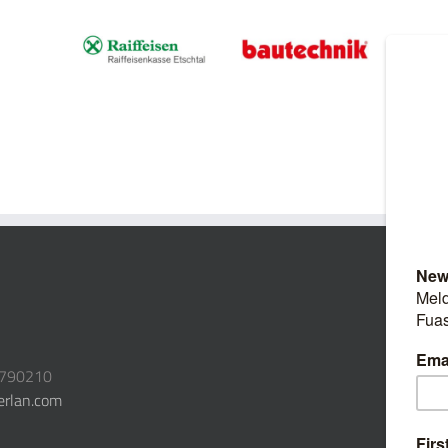
3790210
erlan.com