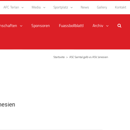
AFC Terlan
Media
Sportplatz
News
Gallery
Kontakt
nschaften
Sponsoren
Fuassbollblattl
Archiv
Startseite
>
ASC Sarntal gelb vs ASV Jenesien
nesien