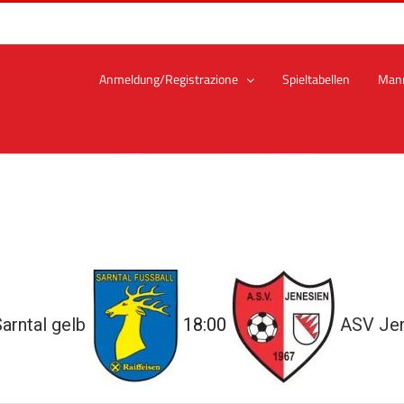
Anmeldung/Registrazione
Spieltabellen
Man
arntal gelb
18:00
ASV Je