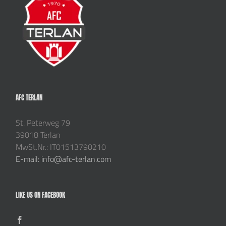
AFC TERLAN
St. Peterweg 79
39018 Terlan
MwSt.Nr.: IT01513790210
E-mail: info@afc-terlan.com
LIKE US ON FACEBOOK