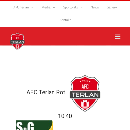
Zum
AFC Terlan
Media
Sportplatz
News
Gallery
Inhalt
springen
Kontakt
AFC Terlan Rot
10:40