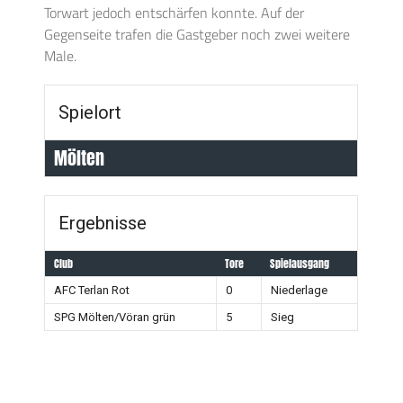
Torwart jedoch entschärfen konnte. Auf der
Gegenseite trafen die Gastgeber noch zwei weitere
Male.
Spielort
Mölten
Ergebnisse
Club
Tore
Spielausgang
AFC Terlan Rot
0
Niederlage
SPG Mölten/Vöran grün
5
Sieg