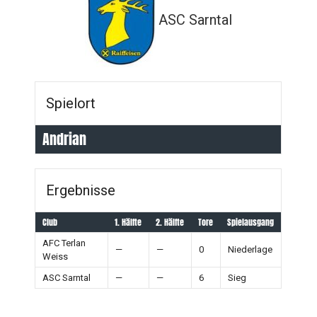
ASC Sarntal
Spielort
Andrian
Ergebnisse
Club
1. Hälfte
2. Hälfte
Tore
Spielausgang
AFC Terlan
—
—
0
Niederlage
Weiss
ASC Sarntal
—
—
6
Sieg