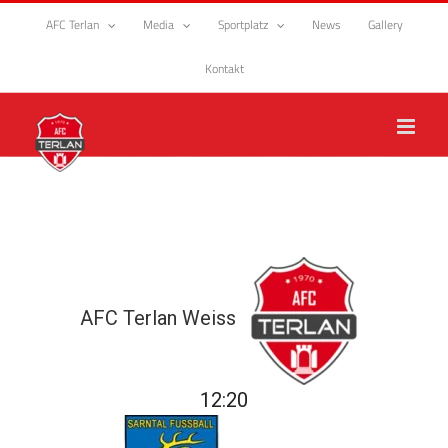
Zum
AFC Terlan
Media
Sportplatz
News
Gallery
Inhalt
springen
Kontakt
AFC Terlan Weiss
12:20