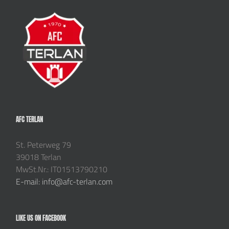
AFC TERLAN
St. Peterweg 79
39018 Terlan
MwSt.Nr.: IT01513790210
E-mail: info@afc-terlan.com
LIKE US ON FACEBOOK