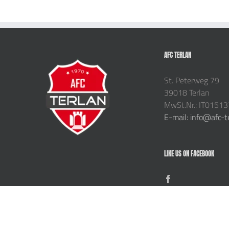
AFC TERLAN
St. Peterweg 79
39018 Terlan
MwSt.Nr.: IT0151
E-mail: info@afc-t
LIKE US ON FACEBOOK