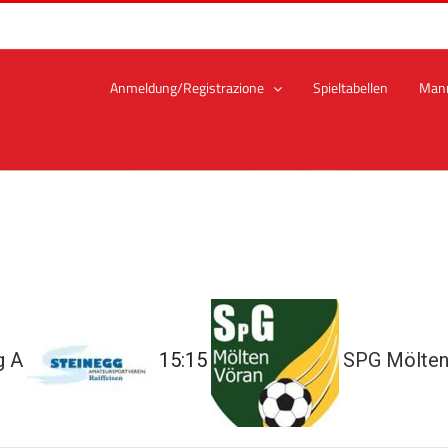
Anmeldung/Registrazione
Spieltabellen
Man
g A
15:15
SPG Mölten