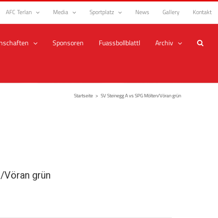
AFC Terlan
Media
Sportplatz
News
Gallery
Kontakt
nschaften
Sponsoren
Fuassbollblattl
Archiv
Startseite
>
SV Steinegg A vs SPG Mölten/Vöran grün
/Vöran grün