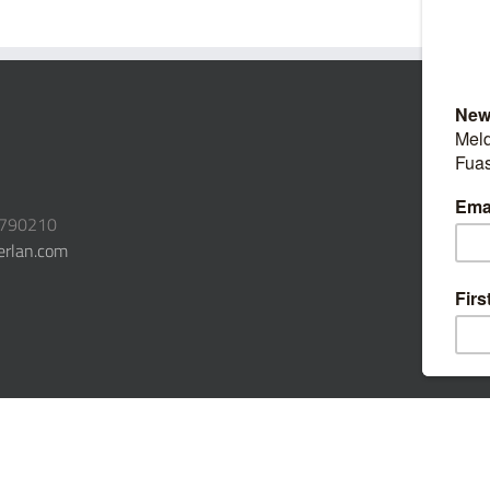
3790210
erlan.com