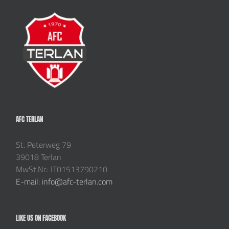
AFC TERLAN
St. Peterweg 79
39018 Terlan
MwSt.Nr.: IT01513790210
E-mail: info@afc-terlan.com
LIKE US ON FACEBOOK