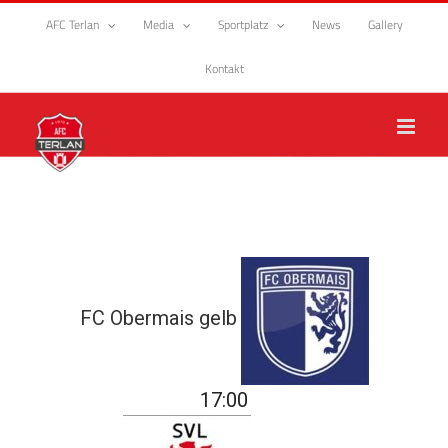
Zum
AFC Terlan
Media
Sportplatz
News
Gallery
Inhalt
springen
Kontakt
FC Obermais gelb
17:00