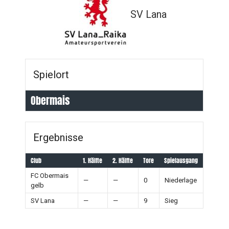
SV Lana
Spielort
Obermais
Ergebnisse
Club
1. Hälfte
2. Hälfte
Tore
Spielausgang
FC Obermais
—
—
0
Niederlage
gelb
SV Lana
—
—
9
Sieg