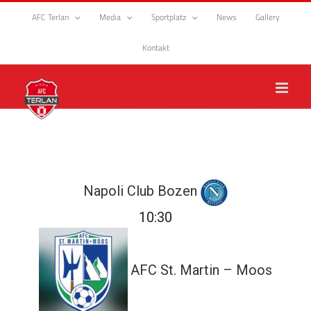
Zum
AFC Terlan
Media
Sportplatz
News
Gallery
Inhalt
springen
Kontakt
Napoli Club Bozen
10:30
AFC St. Martin – Moos