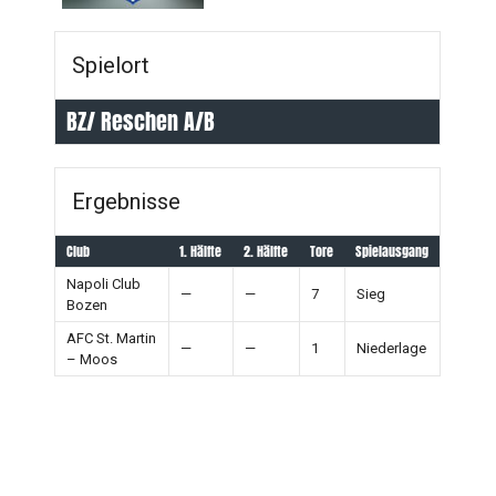
Spielort
BZ/ Reschen A/B
Ergebnisse
Club
1. Hälfte
2. Hälfte
Tore
Spielausgang
Napoli Club
—
—
7
Sieg
Bozen
AFC St. Martin
—
—
1
Niederlage
– Moos