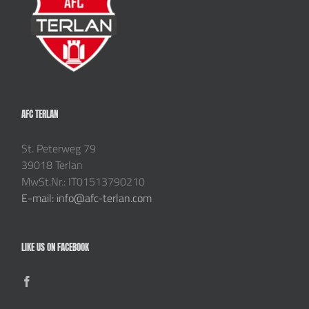
AFC TERLAN
St. Peterweg 79
39018 Terlan
MwSt.Nr.: IT01513790210
E-mail: info@afc-terlan.com
LIKE US ON FACEBOOK