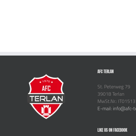
AFC TERLAN
St. Peterweg 79
39018 Terlan
MwSt.Nr.: IT0151
E-mail: info@afc-t
LIKE US ON FACEBOOK