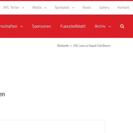
AFC Terlan
Media
Sportplatz
News
Gallery
Kontakt
nschaften
Sponsoren
Fuassbollblattl
Archiv
Startseite
>
ASC Laas vs Napoli Club Bozen
en