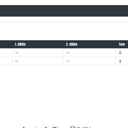
1. Hälfte
2. Hälfte
Tore
—
—
0
—
—
3