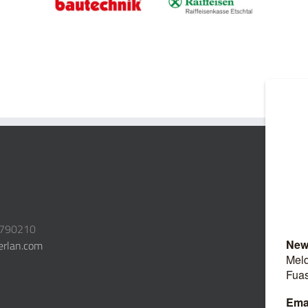
3790210
erlan.com