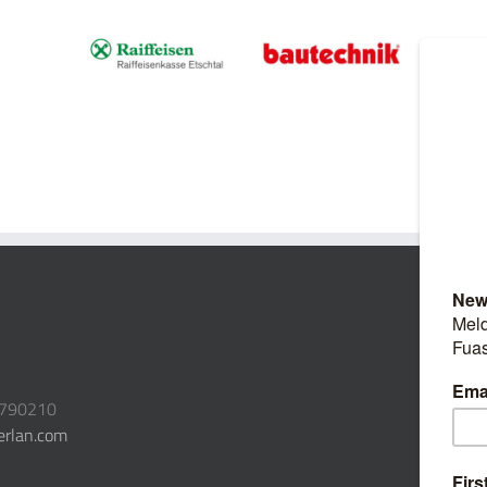
3790210
erlan.com