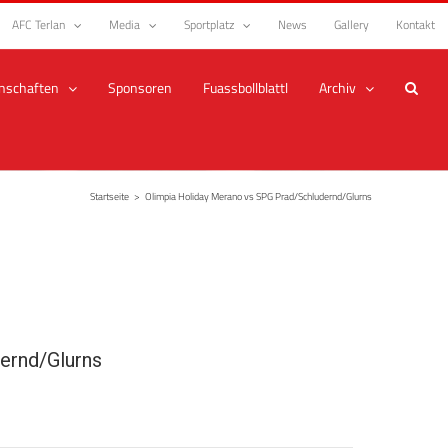
AFC Terlan
Media
Sportplatz
News
Gallery
Kontakt
nschaften
Sponsoren
Fuassbollblattl
Archiv
Startseite
>
Olimpia Holiday Merano vs SPG Prad/Schludernd/Glurns
ernd/Glurns