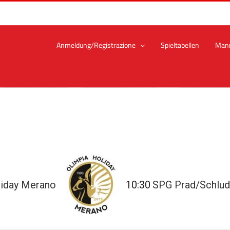
Anmeldung/Registrazione
Spieltabellen
Man
liday Merano
10:30
SPG Prad/Schlud