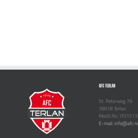
AFC TERLAN
St. Peterweg 79
39018 Terlan
MwSt.Nr.: IT0151
E-mail: info@afc-t