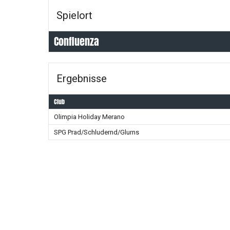
Spielort
Confluenza
Ergebnisse
Club
Olimpia Holiday Merano
SPG Prad/Schludernd/Glurns