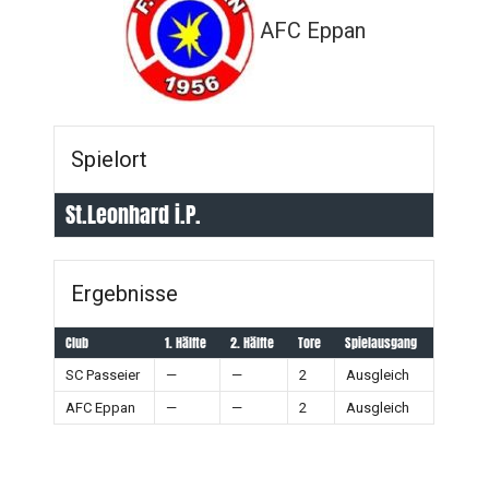
AFC Eppan
Spielort
St.Leonhard i.P.
Ergebnisse
Club
1. Hälfte
2. Hälfte
Tore
Spielausgang
SC Passeier
—
—
2
Ausgleich
AFC Eppan
—
—
2
Ausgleich