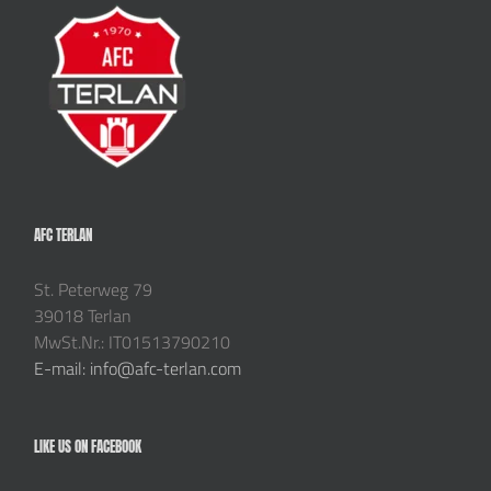
AFC TERLAN
St. Peterweg 79
39018 Terlan
MwSt.Nr.: IT01513790210
E-mail: info@afc-terlan.com
LIKE US ON FACEBOOK