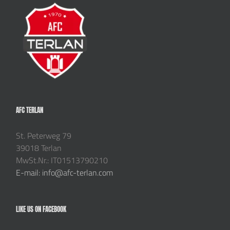
AFC TERLAN
St. Peterweg 79
39018 Terlan
MwSt.Nr.: IT01513790210
E-mail: info@afc-terlan.com
LIKE US ON FACEBOOK