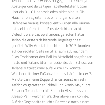
Terlan kam im Auswärtsspiel gegen den Oberliga –
Absteiger und derzeitigen Tabellenletzten Eppan
über ein 0 – 0 Unentschieden nicht hinaus. Die
Hausherren agierten aus einer organisierten
Defensive heraus, konsequent wurden alle Räume,
mit viel Laufarbeit und Einsatz dichtgemacht.
Vieleicht wäre das Spiel anders gelaufen hätte
Terlan die erste sich bietende Torgelegenheit
genützt, Willy Amofah tauchte nach 30 Sekunden
auf der rechten Seite im Strafraum auf, nachdem
Elias Erschbamer den Ball im Mittelfeld abgefangen
hatte und Terlans Stürmer bediente, den Schuss von
Terlans Mittelstürmer aufs kurze Eck konnte
Walcher mit einer Fußabwehr entschärfen. In der 7.
Minute dann eine Doppelchance, zuerst ein sehr
gefährlich getretener Eckball von Armin Mayr vors
Eppaner Tor und anschließend ein Abschluss von
Alessio Perri, welchen Walcher abwehren konnte.
Auf der Gegenseite tauchte Berrechid nach einem