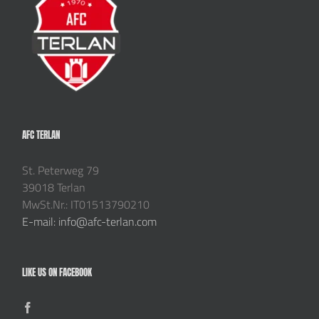
AFC TERLAN
St. Peterweg 79
39018 Terlan
MwSt.Nr.: IT01513790210
E-mail: info@afc-terlan.com
LIKE US ON FACEBOOK