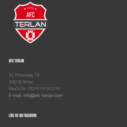
AFC TERLAN
St. Peterweg 79
39018 Terlan
MwSt.Nr.: IT01513790210
E-mail: info@afc-terlan.com
LIKE US ON FACEBOOK