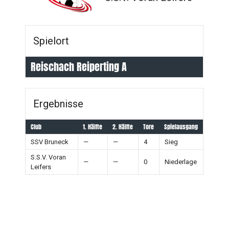
Spielort
Reischach Reiperting A
Ergebnisse
Club
1. Hälfte
2. Hälfte
Tore
Spielausgang
SSV Bruneck
—
—
4
Sieg
S.S.V. Voran
—
—
0
Niederlage
Leifers