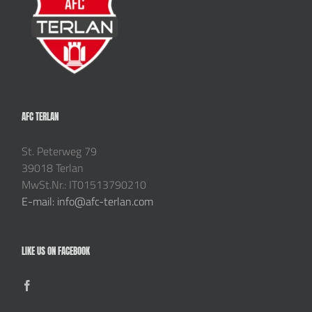
AFC TERLAN
St. Peterweg 79
39018 Terlan
MwSt.Nr.: IT01513790210
E-mail: info@afc-terlan.com
LIKE US ON FACEBOOK