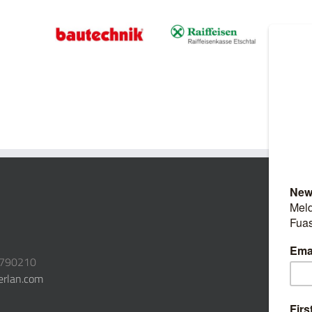
3790210
erlan.com