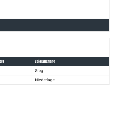
ore
Spielausgang
2
Sieg
1
Niederlage