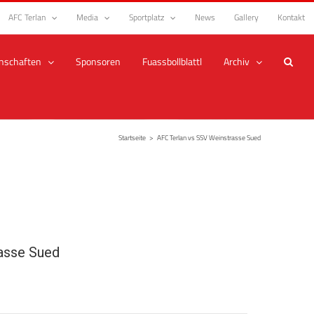
AFC Terlan
Media
Sportplatz
News
Gallery
Kontakt
nschaften
Sponsoren
Fuassbollblattl
Archiv
Startseite
>
AFC Terlan vs SSV Weinstrasse Sued
asse Sued