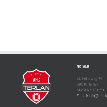
AFC TERLAN
St. Peterweg 79
39018 Terlan
MwSt.Nr.: IT0151
E-mail: info@afc-t