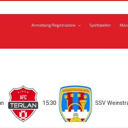
Anmeldung/Registrazione
Spieltabellen
Man
an
15:30
SSV Weinstr