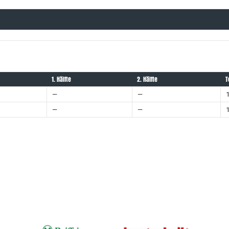
1. Hälfte
2. Hälfte
T
—
—
—
—