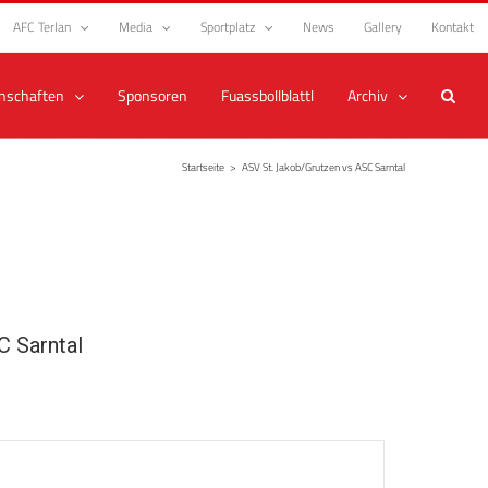
AFC Terlan
Media
Sportplatz
News
Gallery
Kontakt
nschaften
Sponsoren
Fuassbollblattl
Archiv
Startseite
>
ASV St. Jakob/Grutzen vs ASC Sarntal
 Sarntal