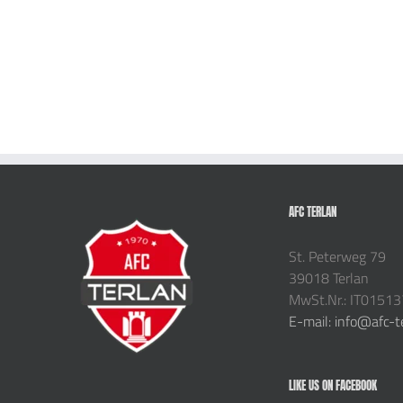
AFC TERLAN
St. Peterweg 79
39018 Terlan
MwSt.Nr.: IT0151
E-mail: info@afc-t
LIKE US ON FACEBOOK