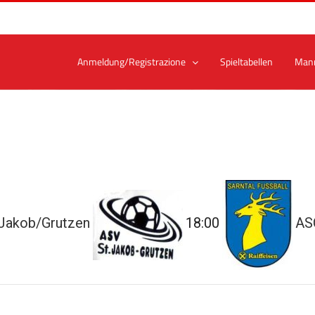
Anmeldung/Registrazione
Spieltabellen
Man
 Jakob/Grutzen
18:00
ASC