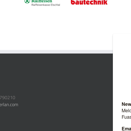
3790210
erlan.com