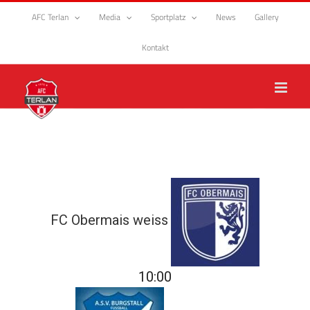
Zum
AFC Terlan
Media
Sportplatz
News
Gallery
Inhalt
springen
Kontakt
FC Obermais weiss
10:00