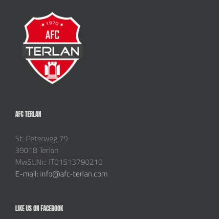
AFC TERLAN
St. Peterweg 79
39018 Terlan
MwSt.Nr.: IT01513790210
E-mail: info@afc-terlan.com
LIKE US ON FACEBOOK