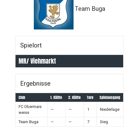
Team Buga
Spielort
MR/ Viehmarkt
Ergebnisse
Club
1. Hälfte
2. Hälfte
Tore
Spielausgang
FC Obermais
—
—
1
Niederlage
weiss
Team Buga
—
—
7
Sieg