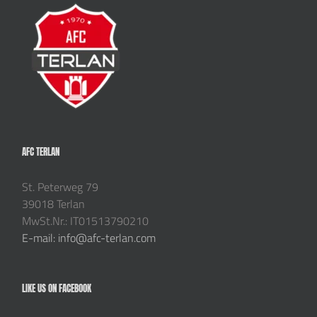
AFC TERLAN
St. Peterweg 79
39018 Terlan
MwSt.Nr.: IT01513790210
E-mail: info@afc-terlan.com
LIKE US ON FACEBOOK