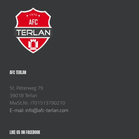
AFC TERLAN
St. Peterweg 79
39018 Terlan
MwSt.Nr.: IT01513790210
E-mail: info@afc-terlan.com
LIKE US ON FACEBOOK