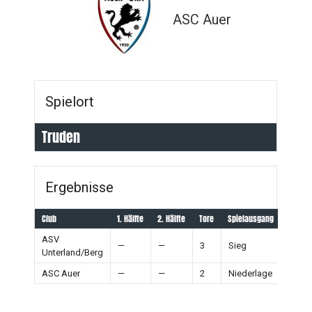
ASC Auer
Spielort
Truden
Ergebnisse
Club
1. Hälfte
2. Hälfte
Tore
Spielausgang
ASV
—
—
3
Sieg
Unterland/Berg
ASC Auer
—
—
2
Niederlage