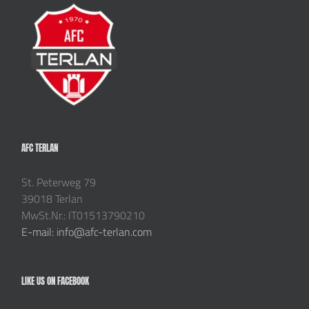
AFC TERLAN
St. Peterweg 79
39018 Terlan
MwSt.Nr.: IT01513790210
E-mail: info@afc-terlan.com
LIKE US ON FACEBOOK