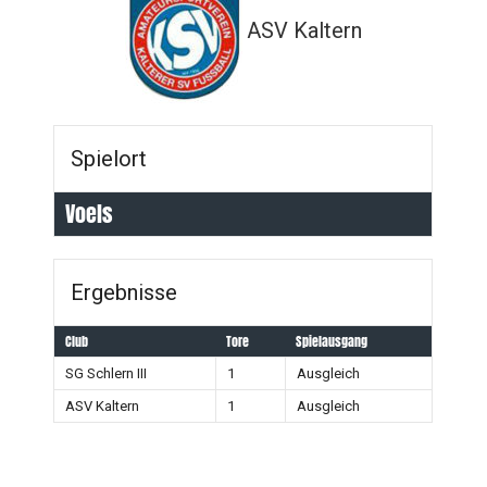
ASV Kaltern
Spielort
Voels
Ergebnisse
Club
Tore
Spielausgang
SG Schlern III
1
Ausgleich
ASV Kaltern
1
Ausgleich