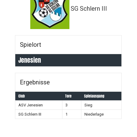
SG Schlern III
Spielort
Jenesien
Ergebnisse
Club
Tore
Spielausgang
ASV Jenesien
3
Sieg
SG Schlern III
1
Niederlage