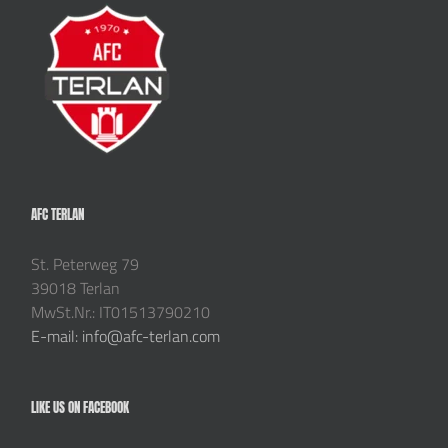
AFC TERLAN
St. Peterweg 79
39018 Terlan
MwSt.Nr.: IT01513790210
E-mail: info@afc-terlan.com
LIKE US ON FACEBOOK