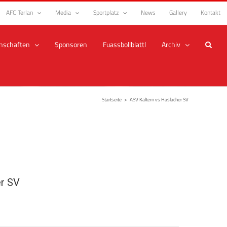
AFC Terlan
Media
Sportplatz
News
Gallery
Kontakt
nschaften
Sponsoren
Fuassbollblattl
Archiv
Startseite
>
ASV Kaltern vs Haslacher SV
r SV