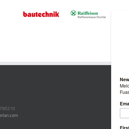
3790210
erlan.com