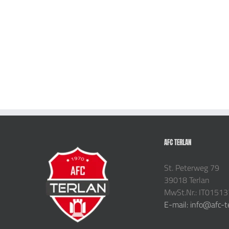
AFC TERLAN
St. Peterweg 79
39018 Terlan
MwSt.Nr.: IT0151
E-mail: info@afc-t