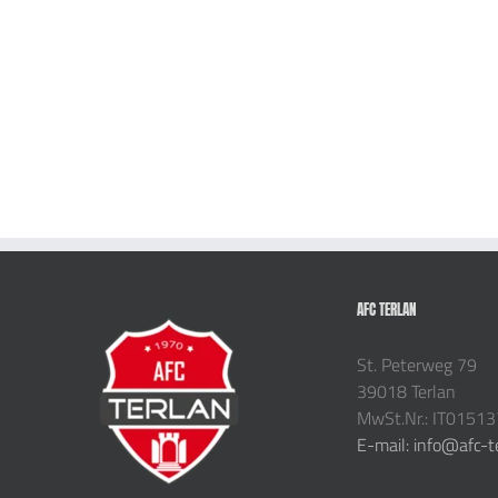
AFC TERLAN
St. Peterweg 79
39018 Terlan
MwSt.Nr.: IT0151
E-mail: info@afc-t