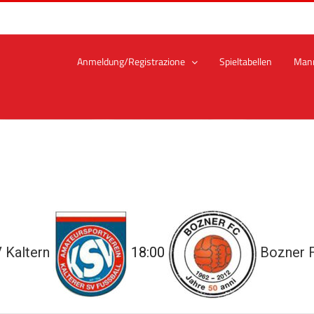
Anmeldung/Registrazione
Spieltabellen
Man
 Kaltern
18:00
Bozner 