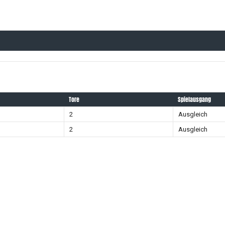
Tore
Spielausgang
2
Ausgleich
2
Ausgleich