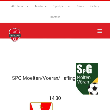
Zum
AFC Terlan
Media
Sportplatz
News
Gallery
Inhalt
springen
Kontakt
SPG Moelten/Voeran/Hafling
14:30