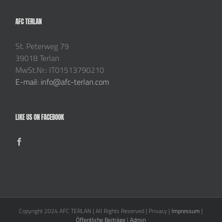
AFC TERLAN
St. Peterweg 79
39018 Terlan
MwSt.Nr.: IT01513790210
E-mail: info@afc-terlan.com
LIKE US ON FACEBOOK
Copyright 2024 AFC TERLAN | All Rights Reserved | Privacy |
Impressum
|
Öffentliche Beiträge
|
Admin