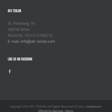
AFC TERLAN
St. Peterweg 79
39018 Terlan
MwSt.Nr.: IT01513790210
E-mail: info@afc-terlan.com
LIKE US ON FACEBOOK
Copyright 2024 AFC TERLAN | All Rights Reserved | Privacy |
Impressum
|
Öffentliche Beiträge
|
Admin