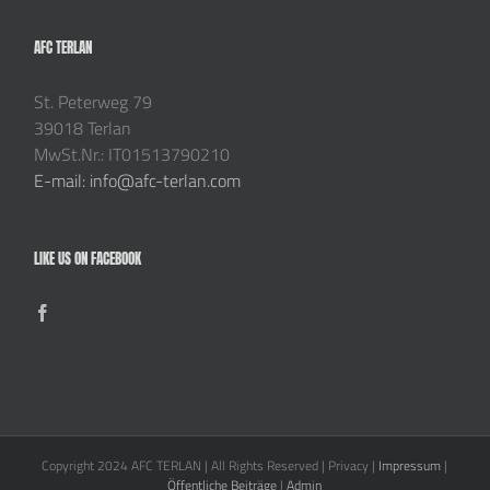
AFC TERLAN
St. Peterweg 79
39018 Terlan
MwSt.Nr.: IT01513790210
E-mail: info@afc-terlan.com
LIKE US ON FACEBOOK
Copyright 2024 AFC TERLAN | All Rights Reserved | Privacy |
Impressum
|
Öffentliche Beiträge
|
Admin