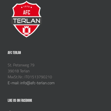
AFC TERLAN
St. Peterweg 79
39018 Terlan
MwSt.Nr.: IT01513790210
E-mail: info@afc-terlan.com
LIKE US ON FACEBOOK