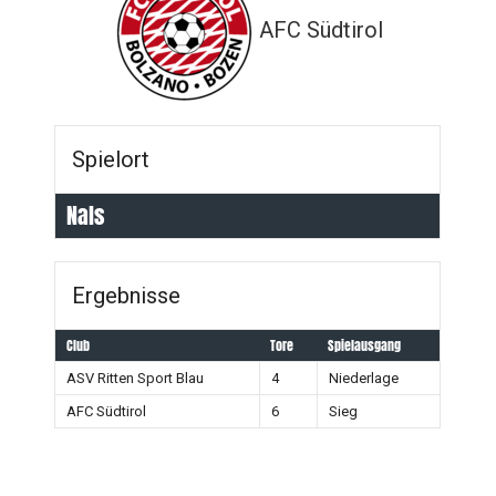
AFC Südtirol
Spielort
Nals
Ergebnisse
Club
Tore
Spielausgang
ASV Ritten Sport Blau
4
Niederlage
AFC Südtirol
6
Sieg