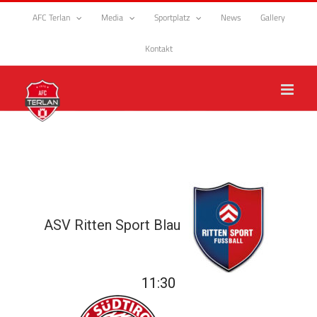
Zum
AFC Terlan
Media
Sportplatz
News
Gallery
Inhalt
springen
Kontakt
ASV Ritten Sport Blau
11:30