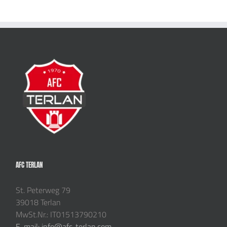
AFC TERLAN
St. Peterweg 79
39018 Terlan
MwSt.Nr.: IT01513790210
E-mail: info@afc-terlan.com