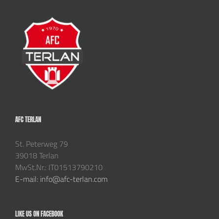
AFC TERLAN
St. Peterweg 79
39018 Terlan
MwSt.Nr.: IT01513790210
E-mail: info@afc-terlan.com
LIKE US ON FACEBOOK