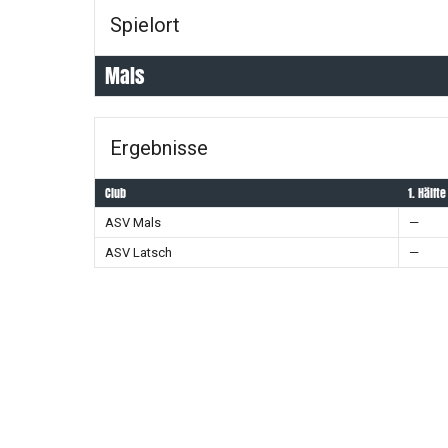
Spielort
Mals
Ergebnisse
Club
1. Hälfte
ASV Mals
—
ASV Latsch
—