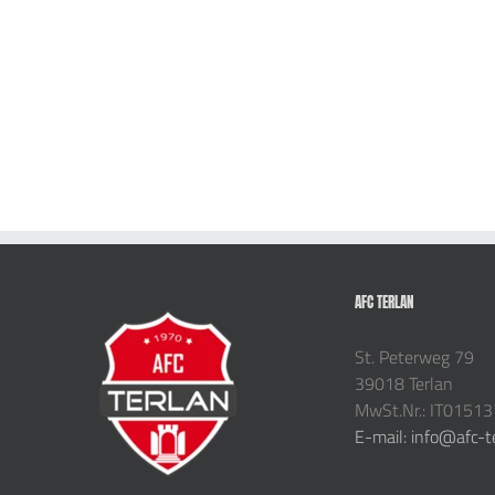
AFC TERLAN
St. Peterweg 79
39018 Terlan
MwSt.Nr.: IT0151
E-mail: info@afc-t