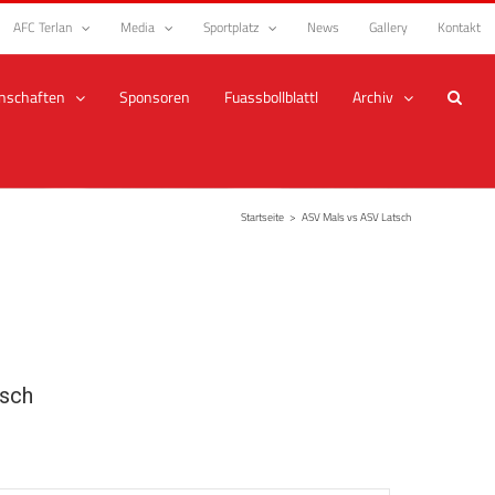
AFC Terlan
Media
Sportplatz
News
Gallery
Kontakt
nschaften
Sponsoren
Fuassbollblattl
Archiv
Startseite
>
ASV Mals vs ASV Latsch
sch