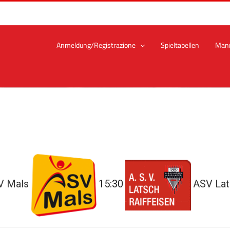
Anmeldung/Registrazione
Spieltabellen
Man
V Mals
15:30
ASV Lat