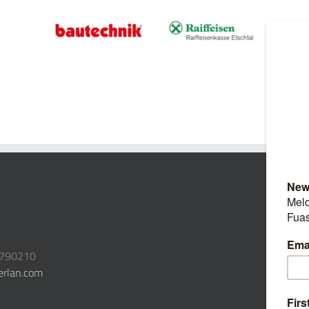
3790210
erlan.com