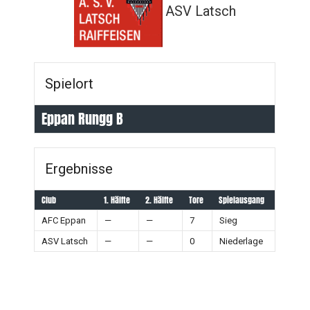
ASV Latsch
Spielort
Eppan Rungg B
Ergebnisse
Club
1. Hälfte
2. Hälfte
Tore
Spielausgang
AFC Eppan
—
—
7
Sieg
ASV Latsch
—
—
0
Niederlage