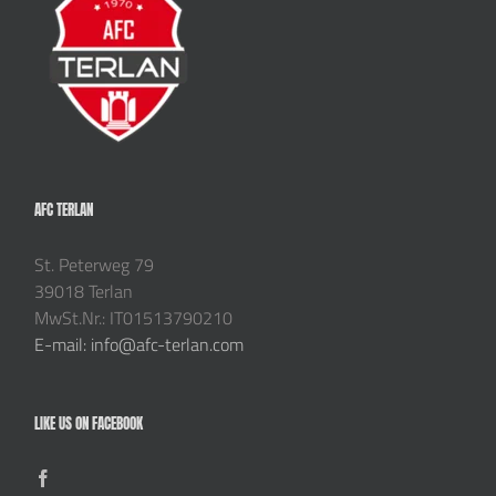
AFC TERLAN
St. Peterweg 79
39018 Terlan
MwSt.Nr.: IT01513790210
E-mail: info@afc-terlan.com
LIKE US ON FACEBOOK