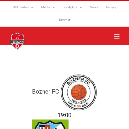
Zum
AFC Terlan
Media
Sportplatz
News
Gallery
Inhalt
springen
Kontakt
Bozner FC
19:00