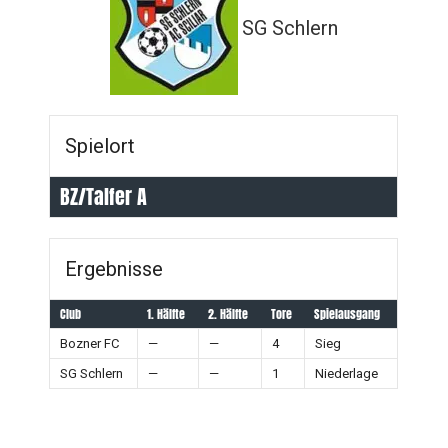
SG Schlern
Spielort
BZ/Talfer A
Ergebnisse
Club
1. Hälfte
2. Hälfte
Tore
Spielausgang
Bozner FC
—
—
4
Sieg
SG Schlern
—
—
1
Niederlage