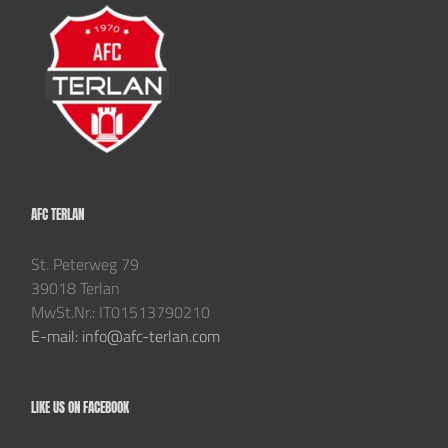
AFC TERLAN
St. Peterweg 79
39018 Terlan
MwSt.Nr.: IT01513790210
E-mail: info@afc-terlan.com
LIKE US ON FACEBOOK