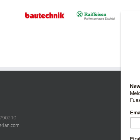
3790210
erlan.com