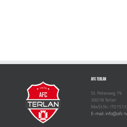
AFC TERLAN
St. Peterweg 79
39018 Terlan
MwSt.Nr.: IT0151
E-mail: info@afc-t