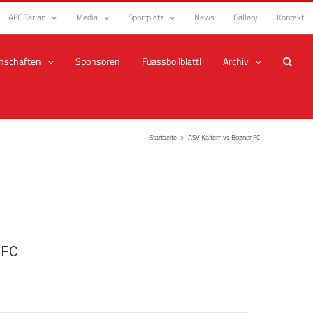
AFC Terlan
Media
Sportplatz
News
Gallery
Kontakt
nschaften
Sponsoren
Fuassbollblattl
Archiv
Startseite
>
ASV Kaltern vs Bozner FC
 FC