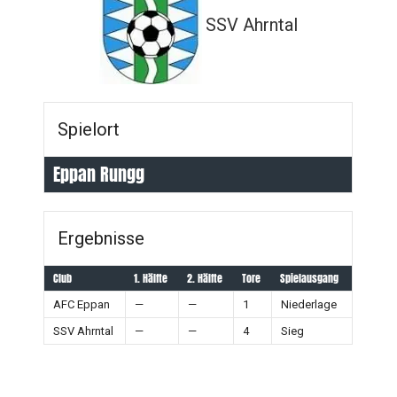
SSV Ahrntal
Spielort
Eppan Rungg
Ergebnisse
Club
1. Hälfte
2. Hälfte
Tore
Spielausgang
AFC Eppan
—
—
1
Niederlage
SSV Ahrntal
—
—
4
Sieg