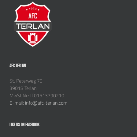
AFC TERLAN
St. Peterweg 79
39018 Terlan
MwSt.Nr.: IT01513790210
E-mail: info@afc-terlan.com
LIKE US ON FACEBOOK