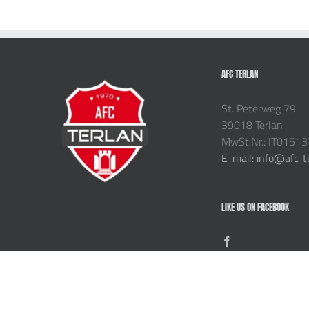
AFC TERLAN
St. Peterweg 79
39018 Terlan
MwSt.Nr.: IT0151
E-mail: info@afc-t
LIKE US ON FACEBOOK