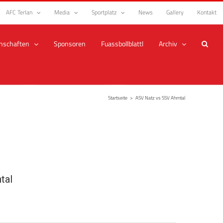
AFC Terlan
Media
Sportplatz
News
Gallery
Kontakt
nschaften
Sponsoren
Fuassbollblattl
Archiv
Startseite
>
ASV Natz vs SSV Ahrntal
tal