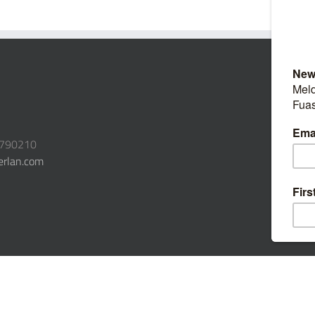
3790210
erlan.com