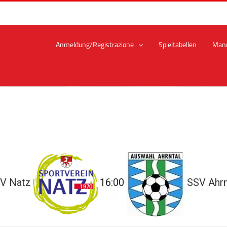
Anmeldung/Registrazione
Spieltabellen
Man
V Natz
16:00
SSV Ahrn