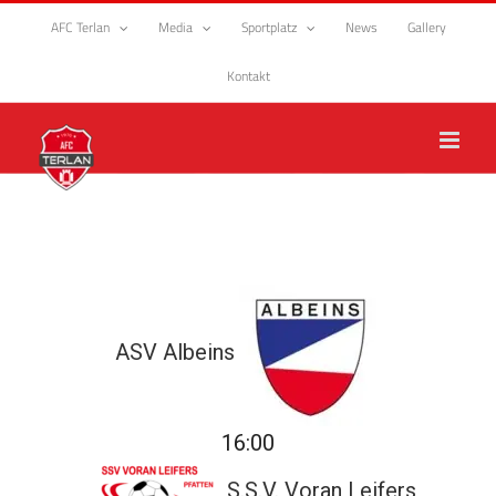
Zum
AFC Terlan
Media
Sportplatz
News
Gallery
Inhalt
springen
Kontakt
ASV Albeins
16:00
S.S.V. Voran Leifers