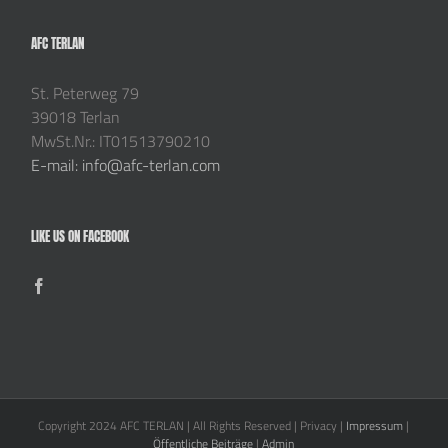
AFC TERLAN
St. Peterweg 79
39018 Terlan
MwSt.Nr.: IT01513790210
E-mail: info@afc-terlan.com
LIKE US ON FACEBOOK
Copyright 2024 AFC TERLAN | All Rights Reserved | Privacy |
Impressum
|
Öffentliche Beiträge
|
Admin