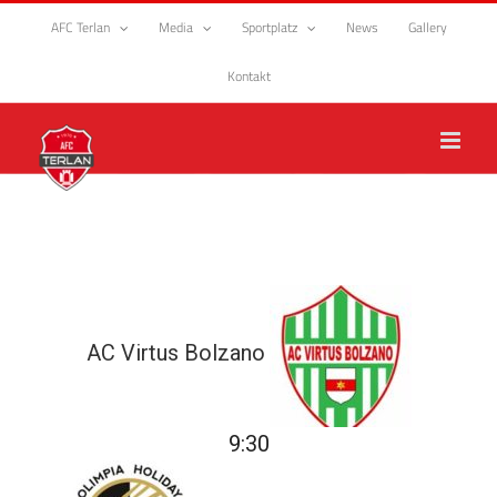
Zum
AFC Terlan
Media
Sportplatz
News
Gallery
Inhalt
springen
Kontakt
AC Virtus Bolzano
9:30