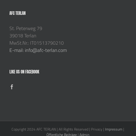
AFC TERLAN
St. Peterweg 79
39018 Terlan
MwSt.Nr.: IT01513790210
E-mail: info@afc-terlan.com
LIKE US ON FACEBOOK
Copyright 2024 AFC TERLAN | All Rights Reserved | Privacy |
Impressum
|
Öffentliche Beiträge
|
Admin