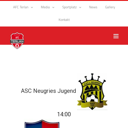
Zum
AFC Terlan
Media
Sportplatz
News
Gallery
Inhalt
springen
Kontakt
ASC Neugries Jugend
14:00