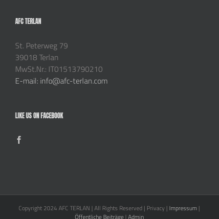
AFC TERLAN
St. Peterweg 79
39018 Terlan
MwSt.Nr.: IT01513790210
E-mail: info@afc-terlan.com
LIKE US ON FACEBOOK
Copyright 2024 AFC TERLAN | All Rights Reserved | Privacy |
Impressum
|
Öffentliche Beiträge
|
Admin