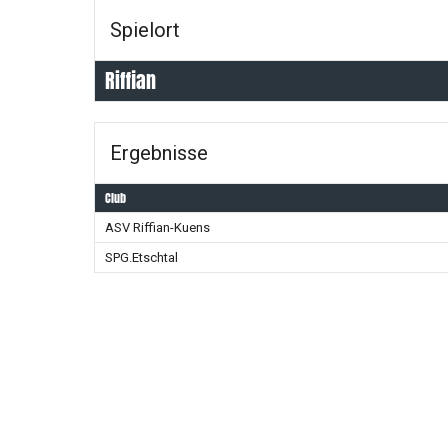
Spielort
Riffian
Ergebnisse
Club
ASV Riffian-Kuens
SPG.Etschtal