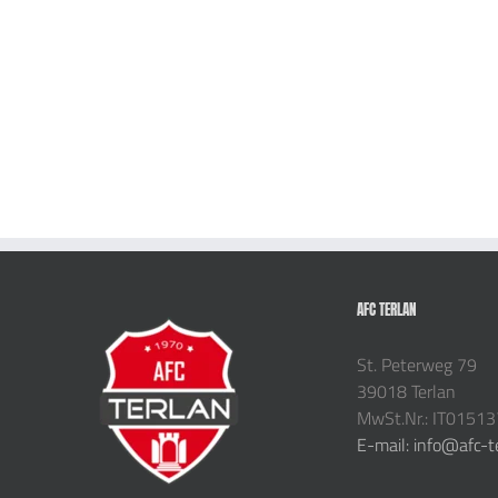
AFC TERLAN
St. Peterweg 79
39018 Terlan
MwSt.Nr.: IT0151
E-mail: info@afc-t