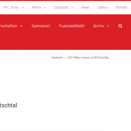
AFC Terlan
Media
Sportplatz
News
Gallery
Kontakt
nschaften
Sponsoren
Fuassbollblattl
Archiv
Startseite
>
ASV Riffian-Kuens vs SPG.Etschtal
tschtal