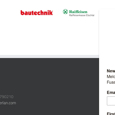
3790210
erlan.com